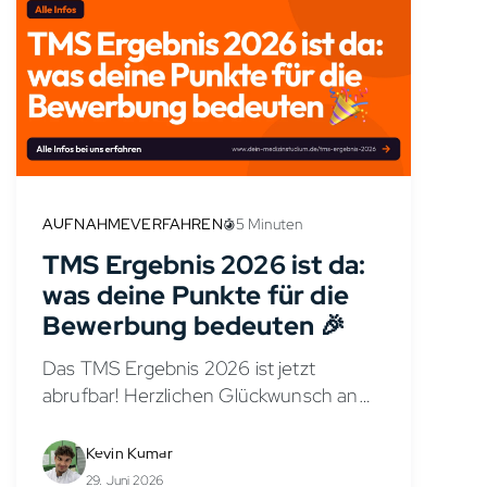
AUFNAHMEVERFAHREN
5 Minuten
TMS Ergebnis 2026 ist da:
was deine Punkte für die
Bewerbung bedeuten 🎉
Das TMS Ergebnis 2026 ist jetzt
abrufbar! Herzlichen Glückwunsch an
alle, die ihr Traumergebnis erreicht
haben. Wenn deine Zahl dagegen nicht
Kevin Kumar
das geworden ist, was du dir erhofft
29. Juni 2026