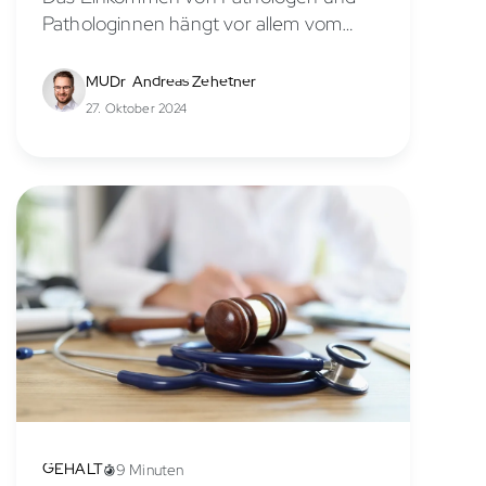
Pathologinnen hängt vor allem vom
Tarifvertrag, der Karrierestufe und dem
Arbeitsort ab. Pathologen arbeiten
MUDr. Andreas Zehetner
überwiegend angestellt an
27. Oktober 2024
Universitätskliniken, großen Kliniken oder
in Pathologie-Instituten und MVZ....
GEHALT
9 Minuten