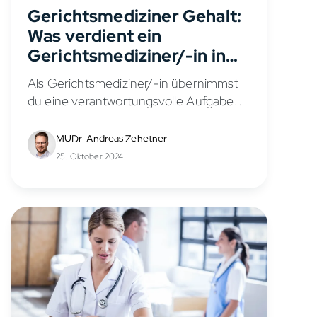
Gerichtsmediziner Gehalt:
Was verdient ein
Gerichtsmediziner/-in in
Deutschland?
Als Gerichtsmediziner/-in übernimmst
du eine verantwortungsvolle Aufgabe
bei der Aufklärung von Todesfällen und
Verbrechen. Du führst
MUDr. Andreas Zehetner
Leichenschauen, rechtsmedizinische
25. Oktober 2024
Untersuchungen und gerichtliche
Obduktionen durch, dokumentierst die
Befunde und erstellst Gutachten.
Auch...