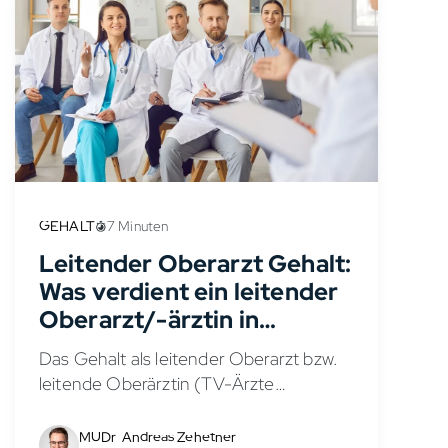
GEHALT
7 Minuten
Leitender Oberarzt Gehalt:
Was verdient ein leitender
Oberarzt/-ärztin in
Deutschland?
Das Gehalt als leitender Oberarzt bzw.
leitende Oberärztin (TV-Ärzte
Entgeltgruppe Ä4) liegt ab dem ersten
Jahr tariflich bei rund 10.900 € brutto
MUDr. Andreas Zehetner