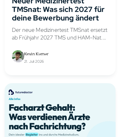
Neuer Medizinertest
TMSnat: Was sich 2027 für
deine Bewerbung ändert
Der neue Medizinertest TMSnat ersetzt
ab Frühjahr 2027 TMS und HAM-Nat.
Was unbegrenzte Versuche und
bundesweite Anerkennung für deine
Kevin Kumar
Chancen bedeuten.
21. Juli 2026