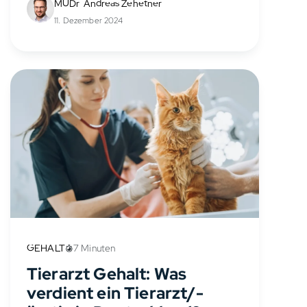
als PJ Gehalt oder PJ Vergütung
MUDr. Andreas Zehetner
bezeichnet wird. Diese
11. Dezember 2024
Praktikumsvergütung soll deine
Lebenshaltungskosten während des
PJs...
GEHALT
7 Minuten
Tierarzt Gehalt: Was
verdient ein Tierarzt/-