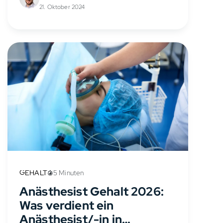
im Monat. Mit wachsender
21. Oktober 2024
Berufserfahrung und außertariflichen
Anteilen...
GEHALT
5 Minuten
Anästhesist Gehalt 2026:
Was verdient ein
Anästhesist/-in in