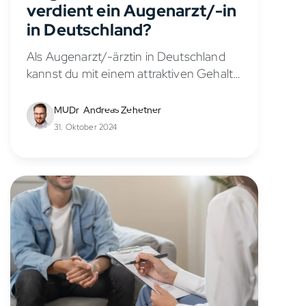
verdient ein Augenarzt/-in
in Deutschland?
Als Augenarzt/-ärztin in Deutschland
kannst du mit einem attraktiven Gehalt
rechnen. Dein Verdienst hängt dabei
von verschiedenen Einflussfaktoren ab,
MUDr. Andreas Zehetner
wie deiner Berufserfahrung, deiner
31. Oktober 2024
Position und ob du in einer eigenen...