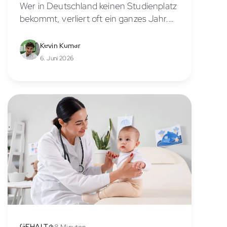
Wer in Deutschland keinen Studienplatz
bekommt, verliert oft ein ganzes Jahr.
Das muss nicht sein. Die Bewerbung für
ein Medizinstudium im Ausland läuft für
Kevin Kumar
viele EU-Universitäten gerade, und der
6. Juni 2026
Studienstart...
GEHALT
8 Minuten