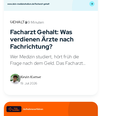
GEHALT
9 Minuten
Facharzt Gehalt: Was
verdienen Ärzte nach
Fachrichtung?
Wer Medizin studiert, hört früh die
Frage nach dem Geld. Das Facharzt
Gehalt gilt als einer der großen
Pluspunkte des Berufs, doch wie viel ein
Kevin Kumar
Arzt oder eine Ärztin tatsächlich...
19. Juli 2026