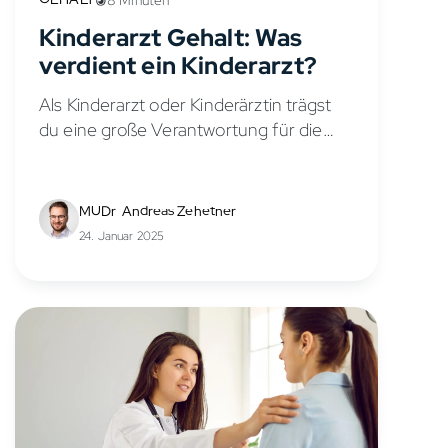
Kinderarzt Gehalt: Was
verdient ein Kinderarzt?
Als Kinderarzt oder Kinderärztin trägst
du eine große Verantwortung für die
Gesundheit und das Wohlbefinden von
Kindern und Jugendlichen. Doch wie
sieht es mit dem Kinderarzt Gehalt in
MUDr. Andreas Zehetner
der Kinder-...
24. Januar 2025