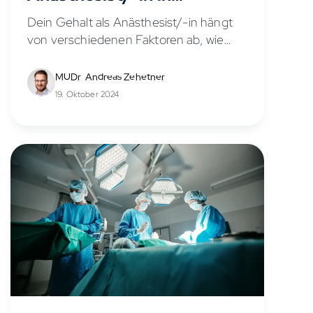
Deutschland?
Dein Gehalt als Anästhesist/-in hängt
von verschiedenen Faktoren ab, wie
deiner Berufserfahrung, Position, dem
Arbeitsort und möglichen
MUDr. Andreas Zehetner
Zusatzverdienstmöglichkeiten. In
19. Oktober 2024
diesem Artikel erfährst du, welche
Verdienstmöglichkeiten sich dir als
Anästhesist/-in in...