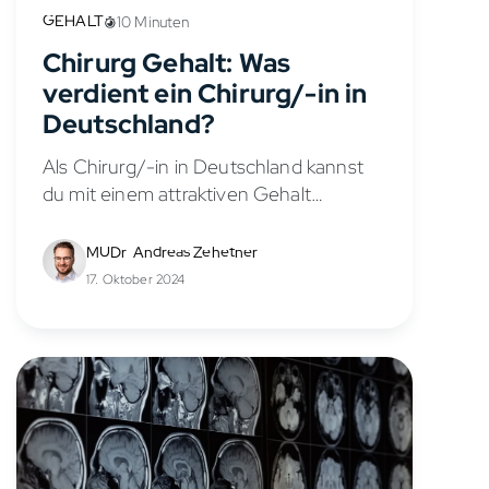
GEHALT
10 Minuten
Chirurg Gehalt: Was
verdient ein Chirurg/-in in
Deutschland?
Als Chirurg/-in in Deutschland kannst
du mit einem attraktiven Gehalt
rechnen. Dein Verdienst hängt dabei
von verschiedenen Einflussgrößen ab,
MUDr. Andreas Zehetner
wie deiner Berufserfahrung, dem Alter,
17. Oktober 2024
dem Bundesland und ob Tarifverträge
zur...