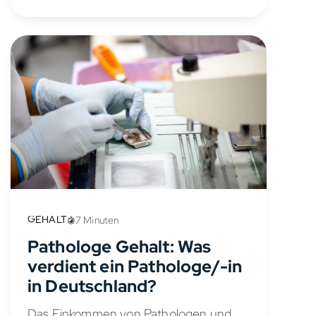
hängt vor allem von der Karrierestufe
und dem Tarifvertrag ab.
Neurochirurgen...
GEHALT
7 Minuten
Pathologe Gehalt: Was
verdient ein Pathologe/-in
in Deutschland?
Das Einkommen von Pathologen und