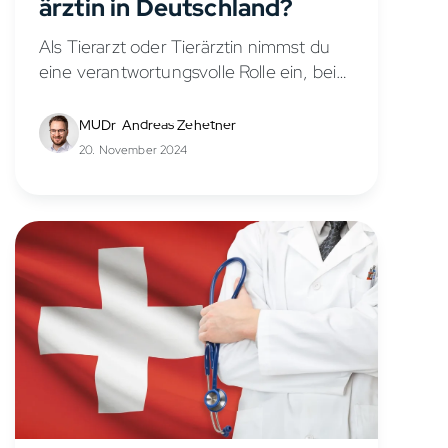
ärztin in Deutschland?
Als Tierarzt oder Tierärztin nimmst du
eine verantwortungsvolle Rolle ein, bei
der du dich um die Gesundheit und das
Wohlergehen von Tieren kümmerst. Du
MUDr. Andreas Zehetner
behandelst unterschiedliche
20. November 2024
Krankheiten, versorgst Wunden und...