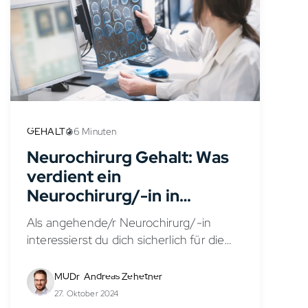
GEHALT
6 Minuten
Neurochirurg Gehalt: Was
verdient ein
Neurochirurg/-in in
Deutschland?
Als angehende/r Neurochirurg/-in
interessierst du dich sicherlich für die
Verdienstmöglichkeiten in diesem
anspruchsvollen Fachbereich. Das
MUDr. Andreas Zehetner
Neurochirurg Gehalt in Deutschland
27. Oktober 2024