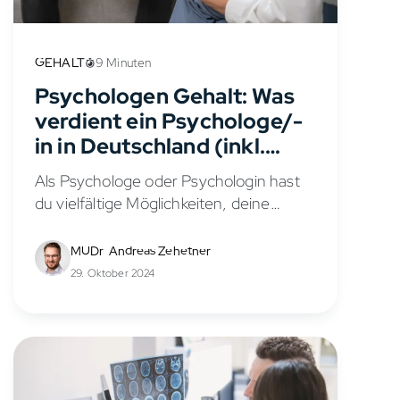
GEHALT
9 Minuten
Psychologen Gehalt: Was
verdient ein Psychologe/-
in in Deutschland (inkl.
TVöD)
Als Psychologe oder Psychologin hast
du vielfältige Möglichkeiten, deine
Fähigkeiten einzubringen und ein
attraktives Gehalt zu erzielen. Je nach
MUDr. Andreas Zehetner
Abschluss, Arbeitgeber, Standort und
29. Oktober 2024
Berufserfahrung kannst du in
Deutschland unterschiedlich viel...