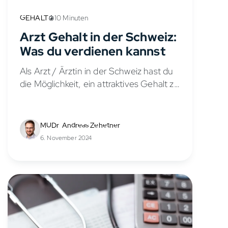
GEHALT
10 Minuten
Arzt Gehalt in der Schweiz:
Was du verdienen kannst
Als Arzt / Ärztin in der Schweiz hast du
die Möglichkeit, ein attraktives Gehalt zu
verdienen. Je nach Karrierestufe,
Fachrichtung und Arbeitsumfeld variiert
dein Lohn. In diesem Artikel erfährst
MUDr. Andreas Zehetner
du,...
6. November 2024