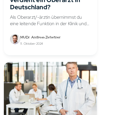
Deutschland?
Als Oberarzt/-ärztin übernimmst du
eine leitende Funktion in der Klinik und
trägst mehr Verantwortung als ein
Assistenzarzt/-ärztin. Diese Position ist
MUDr. Andreas Zehetner
für viele Nachwuchsmediziner/-innen
11. Oktober 2024
ein erstrebenswertes Karriereziel, nicht
zuletzt wegen des...