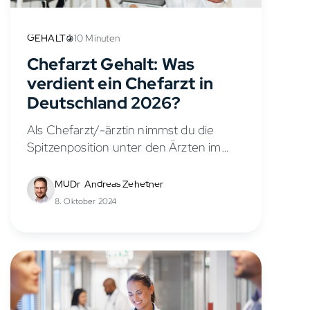
GEHALT
10 Minuten
Chefarzt Gehalt: Was
verdient ein Chefarzt in
Deutschland 2026?
Als Chefarzt/-ärztin nimmst du die
Spitzenposition unter den Ärzten im
Krankenhaus ein und überzeugst durch
deine medizinische Expertise. Um diese
MUDr. Andreas Zehetner
anspruchsvolle Führungsposition zu
8. Oktober 2024
erreichen, hast du einen langen
medizinischen Weg...