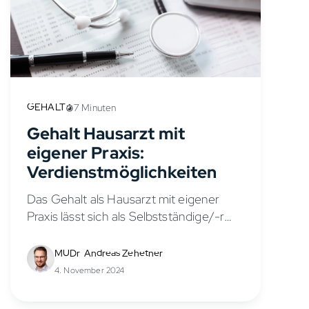
GEHALT
7 Minuten
Gehalt Hausarzt mit
eigener Praxis:
Verdienstmöglichkeiten
Das Gehalt als Hausarzt mit eigener
Praxis lässt sich als Selbstständige/-r
weitgehend selbst gestalten. Im
Vergleich zu angestellten Ärzt/-innen in
MUDr. Andreas Zehetner
Krankenhäusern bietet die
4. November 2024
Selbstständigkeit in einer Arztpraxis ein
höheres Verdienstpotenzial....