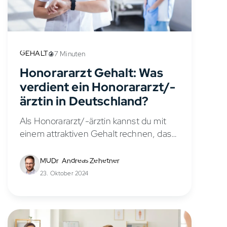
GEHALT
7 Minuten
Honorararzt Gehalt: Was
verdient ein Honorararzt/-
ärztin in Deutschland?
Als Honorararzt/-ärztin kannst du mit
einem attraktiven Gehalt rechnen, das
oft deutlich über dem Verdienst
festangestellter Mediziner/-innen liegt.
MUDr. Andreas Zehetner
Viele Ärztinnen und Ärzte in
23. Oktober 2024
Deutschland sind auf Honorarbasis
tätig, und die...