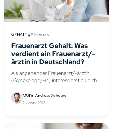
GEHALT
8 Minuten
Frauenarzt Gehalt: Was
verdient ein Frauenarzt/-
ärztin in Deutschland?
Als angehender Frauenarzt/-ärztin
(Gynäkologe/-in) interessierst du dich
sicher für die Verdienstmöglichkeiten in
diesem vielseitigen Fachbereich. Das
MUDr. Andreas Zehetner
Gehalt eines Frauenarztes/-ärztin
2. Januar 2025
hängt von verschiedenen Faktoren ab,
wie Berufserfahrung,
Anstellungsverhältnis, Stellung in der...