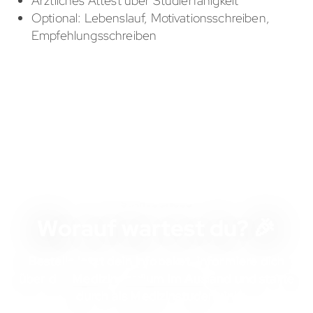
Ärztliches Attest über Studierfähigkeit
Optional: Lebenslauf, Motivationsschreiben,
Empfehlungsschreiben
STARTSCHUSS
Worauf wartest du? 🎉
Bestelle jetzt dein Infopaket, informiere dich
über das
Medizinstudium im Ausland
und starte
durch als Medizinstudent:in!