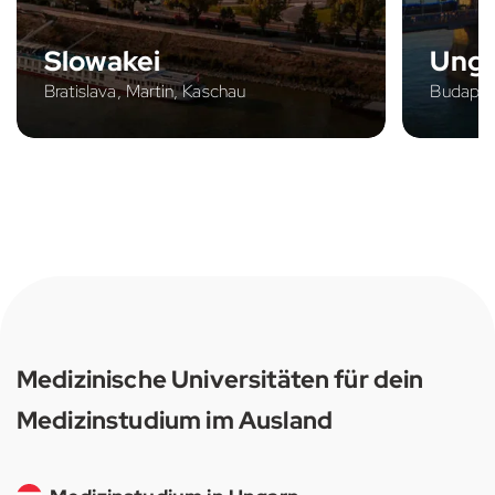
Slowakei
Ung
Bratislava, Martin, Kaschau
Budapes
Medizinische Universitäten für dein
Medizinstudium im Ausland