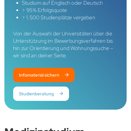
Studium auf Englisch oder Deutsch
> 95% Erfolgsquote
> 1.500 Studienplätze vergeben
Von der Auswahl der Universitäten über die
Unterstützung im Bewerbungsverfahren bis
hin zur Orientierung und Wohnungssuche –
wir sind an deiner Seite.
Infomaterial sichern
Studienberatung