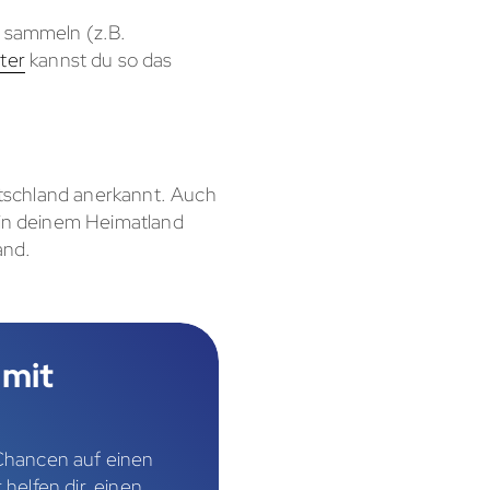
u sammeln (z.B.
ter
kannst du so das
eutschland anerkannt. Auch
e in deinem Heimatland
and.
 mit
 Chancen auf einen
helfen dir, einen