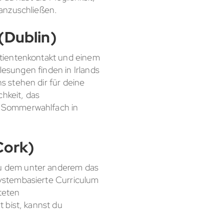
 anzuschließen.
(Dublin)
atientenkontakt und einem
lesungen finden in Irlands
 stehen dir für deine
chkeit, das
n Sommerwahlfach in
Cork)
zu dem unter anderem das
ystembasierte Curriculum
tteten
 bist, kannst du