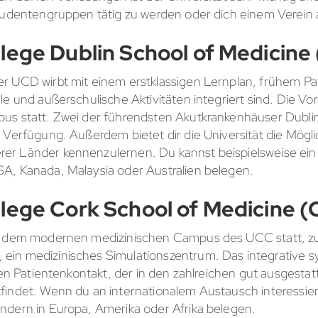
Studentengruppen tätig zu werden oder dich einem Verein
llege Dublin School of Medicine 
r UCD wirbt mit einem erstklassigen Lernplan, frühem P
le und außerschulische Aktivitäten integriert sind. Die Vor
us statt. Zwei der führendsten Akutkrankenhäuser Dublins
 Verfügung. Außerdem bietet dir die Universität die Mögli
er Länder kennenzulernen. Du kannst beispielsweise ei
A, Kanada, Malaysia oder Australien belegen.
llege Cork School of Medicine (
uf dem modernen medizinischen Campus des UCC statt, 
in medizinisches Simulationszentrum. Das integrative s
igen Patientenkontakt, der in den zahlreichen gut ausgesta
indet. Wenn du an internationalem Austausch interessiert
ndern in Europa, Amerika oder Afrika belegen.