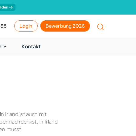
lden
658
Login
Bewerbung 2026
n
Kontakt
 Irland ist auch mit
ber nachdenkst, in Irland
ssen musst.