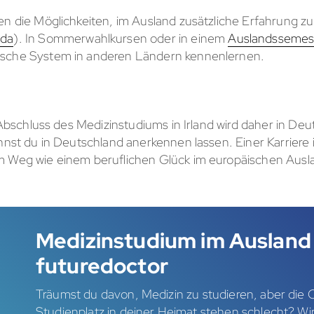
en die Möglichkeiten, im Ausland zusätzliche Erfahrung z
ada
). In Sommerwahlkursen oder in einem
Auslandssemes
ische System in anderen Ländern kennenlernen.
er Abschluss des Medizinstudiums in Irland wird daher in D
annst du in Deutschland anerkennen lassen. Einer Karrier
m Weg wie einem beruflichen Glück im europäischen Ausl
Medizinstudium im Ausland
futuredoctor
Träumst du davon, Medizin zu studieren, aber die
Studienplatz in deiner Heimat stehen schlecht? Wir 