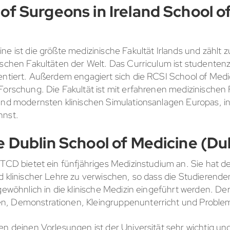
 of Surgeons in Ireland School o
e ist die größte medizinische Fakultät Irlands und zählt z
ischen Fakultäten der Welt. Das Curriculum ist studentenzen
entiert. Außerdem engagiert sich die RCSI School of Medic
Forschung. Die Fakultät ist mit erfahrenen medizinischen
und modernsten klinischen Simulationsanlagen Europas, in
annst.
e Dublin School of Medicine (Du
 TCD bietet ein fünfjähriges Medizinstudium an. Sie hat 
d klinischer Lehre zu verwischen, so dass die Studierende
gewöhnlich in die klinische Medizin eingeführt werden. Der 
n, Demonstrationen, Kleingruppenunterricht und Proble
en deinen Vorlesungen ist der Universität sehr wichtig und