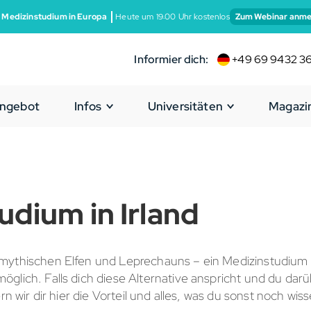
 Medizinstudium in Europa
Heute um 19:00 Uhr kostenlos
Zum Webinar anme
Informier dich:
+49 69 9432 3
ngebot
Infos
Universitäten
Magazi
udium in Irland
ythischen Elfen und Leprechauns – ein Medizinstudium in
glich. Falls dich diese Alternative anspricht und du darü
ern wir dir hier die Vorteil und alles, was du sonst noch wi