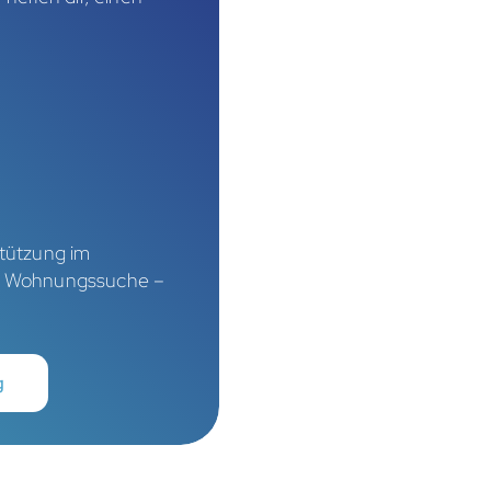
stützung im
nd Wohnungssuche –
g