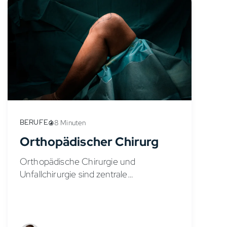
BERUFE
8 Minuten
Orthopädischer Chirurg
Orthopädische Chirurgie und
Unfallchirurgie sind zentrale
Fachgebiete der Medizin. Sie umfassen
die Diagnose und Behandlung von
Erkrankungen und Verletzungen des
Bewegungsapparates und auch akute