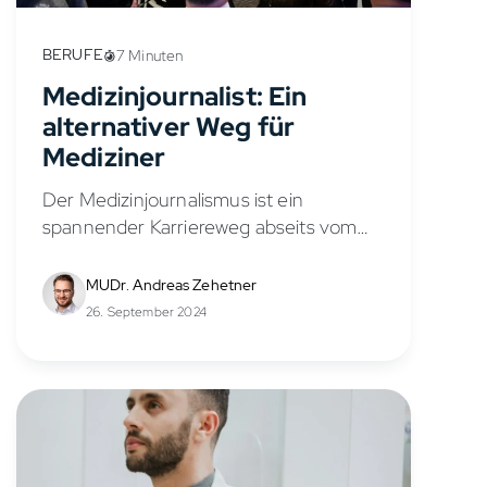
BERUFE
7 Minuten
Medizinjournalist: Ein
alternativer Weg für
Mediziner
Der Medizinjournalismus ist ein
spannender Karriereweg abseits vom
eigentlichen ärztlichen Tätigkeitsfeld.
Medizinjournalisten klären ihr Publikum
MUDr. Andreas Zehetner
über gesundheitspolitische
26. September 2024
Fragestellungen, neue medizinische
Präparate und komplexe Fachinhalte auf.
Ob in Redaktionen von Fachmedien,...