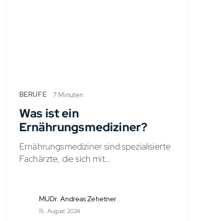
BERUFE
7 Minuten
Was ist ein
Ernährungsmediziner?
Ernährungsmediziner sind spezialisierte
Fachärzte, die sich mit
ernährungsassoziierten Krankheiten
befassen. Sie ergründen und
therapieren mit der Ernährung
MUDr. Andreas Zehetner
zusammenhängende Probleme unter
15. August 2024
anderem bei Diabetes, Herz-Kreislauf-