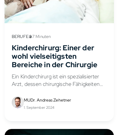
BERUFE
7 Minuten
Kinderchirurg: Einer der
wohl vielseitigsten
Bereiche in der Chirurgie
Ein Kinderchirurg ist ein spezialisierter
Arzt, dessen chirurgische Fähigkeiten
und Kenntnisse genau auf die
Bedürfnisse von Kindern und
MUDr. Andreas Zehetner
Jugendlichen abgestimmt sind. Von der
1. September 2024
Unfallchirurgie über die Neurochirurgie
bis hin zur...