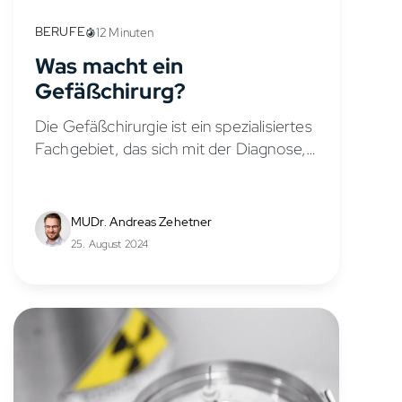
BERUFE
12 Minuten
Was macht ein
Gefäßchirurg?
Die Gefäßchirurgie ist ein spezialisiertes
Fachgebiet, das sich mit der Diagnose,
Behandlung und Prävention von
Erkrankungen der Gefäße beschäftigt.
Mit modernen Operationsmethoden
MUDr. Andreas Zehetner
behandelt der Gefäßchirurg die
25. August 2024
betroffenen Gefäße. Um in...