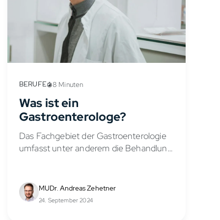
BERUFE
8 Minuten
Was ist ein
Gastroenterologe?
Das Fachgebiet der Gastroenterologie
umfasst unter anderem die Behandlung
von Magen-Darm-Erkrankungen,
Leber- und
Bauchspeicheldrüsenbeschwerden. Um
MUDr. Andreas Zehetner
Gastroenterologe zu werden, musst du
24. September 2024
zuerst ein Medizinstudium und