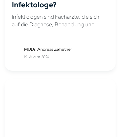
Infektologe?
Infektiologen sind Fachärzte, die sich
auf die Diagnose, Behandlung und
Prävention von Infektionskrankheiten
spezialisiert haben. Ihr Fachgebiet, die
Infektiologie, ist ein Teil der Inneren
MUDr. Andreas Zehetner
Medizin. In Kliniken, Ambulanzen und
19. August 2024
auch...