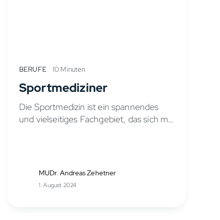
BERUFE
10 Minuten
Sportmediziner
Die Sportmedizin ist ein spannendes
und vielseitiges Fachgebiet, das sich mit
Sportverletzungen und den
besonderen medizinischen
Bedürfnissen von Sportlern beschäftigt.
Sportmediziner können Menschen
MUDr. Andreas Zehetner
dabei helfen, ihr volles sportliches
1. August 2024
Potenzial zu...