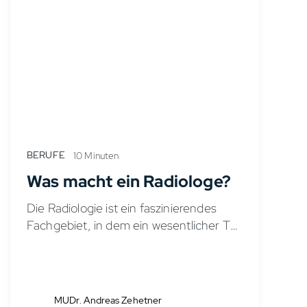
BERUFE
10 Minuten
Was macht ein Radiologe?
Die Radiologie ist ein faszinierendes
Fachgebiet, in dem ein wesentlicher Teil
die Diagnostik von Erkrankungen mittels
bildgebender Verfahren ist. Der
Radiologe erstellt mit verschiedenen
Technologien Bilder des Körpers. Diese
MUDr. Andreas Zehetner