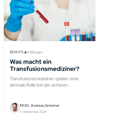
BERUFE
4 Minuten
Was macht ein
Transfusionsmediziner?
Transfusionsmediziner spielen eine
zentrale Rolle bei der sicheren
Versorgung von Patienten mit
Spenderblut und Blutprodukten. Sie
sind Experten für die Herstellung und
MUDr. Andreas Zehetner
Prüfung dieser Produkte und sorgen
11. September 2024