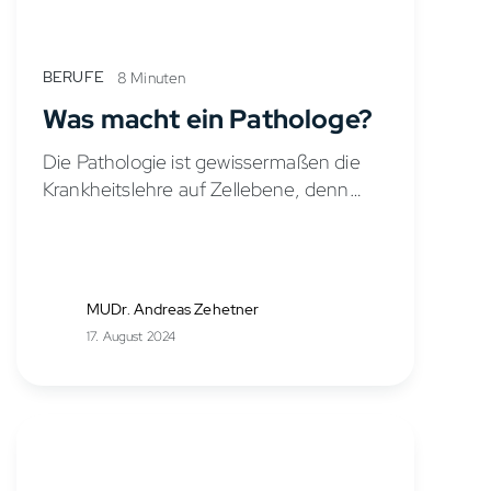
BERUFE
8 Minuten
Was macht ein Pathologe?
Die Pathologie ist gewissermaßen die
Krankheitslehre auf Zellebene, denn
durch die entsprechenden
Untersuchungen von Gewebe,
Gewebsflüssigkeit und makroskopischen
Präparaten werden hier genaue
MUDr. Andreas Zehetner
Diagnosen gestellt. Pathologe ist ein
17. August 2024
Beruf, der in...