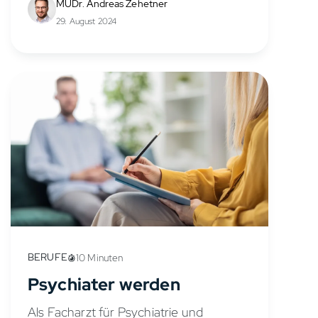
MUDr. Andreas Zehetner
Verletzungen in anderen Bereichen. In
29. August 2024
diesem...
BERUFE
10 Minuten
Psychiater werden
Als Facharzt für Psychiatrie und