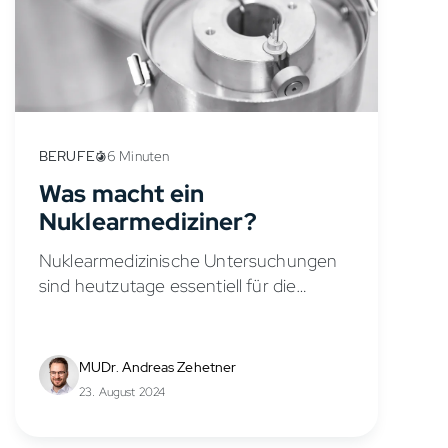
BERUFE
6 Minuten
Was macht ein
Nuklearmediziner?
Nuklearmedizinische Untersuchungen
sind heutzutage essentiell für die
Diagnose von verschiedenen
Krankheiten und Funktionsstörungen.
Mit speziellen radioaktivsten
MUDr. Andreas Zehetner
Substanzen, die sich im Körper
23. August 2024
verteilen, können Krankheitsherde in
Organen und Geweben präzise