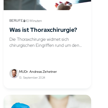
BERUFE
10 Minuten
Was ist Thoraxchirurgie?
Die Thoraxchirurgie widmet sich
chirurgischen Eingriffen rund um den
Brustkorb. Fachärzte auf diesem Gebiet
haben eine umfangreiche Ausbildung
absolviert, die nach dem
Medizinstudium eine sechsjährige
MUDr. Andreas Zehetner
Weiterbildung zu Thoraxchirurgen
13. September 2024
beinhaltet. Wenn...