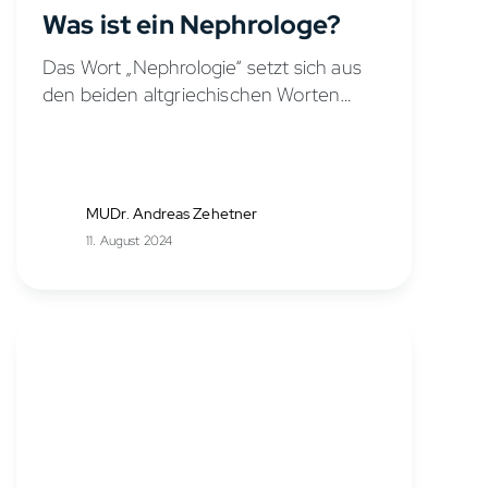
Was ist ein Nephrologe?
Das Wort „Nephrologie“ setzt sich aus
den beiden altgriechischen Worten
νεφρός (Niere) und λόγος (Lehre)
zusammen. Somit bedeutet es
übersetzt quasi „die Lehre von den
Nieren“ oder „Nierenlehre“. Als
MUDr. Andreas Zehetner
Teilgebiet...
11. August 2024