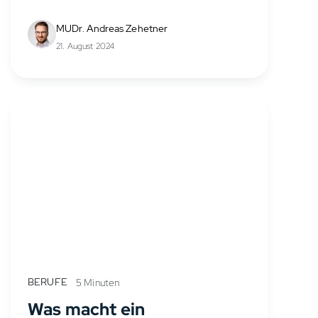
spezialisierter Facharzt. Seine Aufgabe
ist die Untersuchung, Diagnostik und
MUDr. Andreas Zehetner
Behandlung aller Krankheiten des
21. August 2024
rheumatischen Formenkreises. Diese
können sowohl...
BERUFE
5 Minuten
Was macht ein