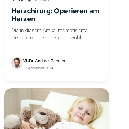
6 Minuten
Herzchirurg: Operieren am
Herzen
Die in diesem Artikel thematisierte
Herzchirurgie zählt zu den wohl
spannendsten Fachgebieten der
Medizin. Ein Herzchirurg führt Eingriffe
am Herzen durch und muss sich daher
MUDr. Andreas Zehetner
anatomisch bestens in diesem Gebiet...
3. September 2024