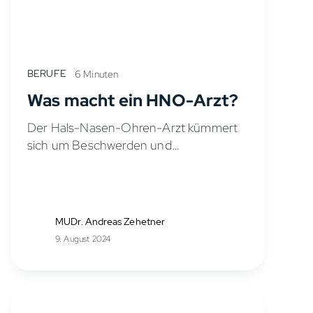
BERUFE
6 Minuten
Was macht ein HNO-Arzt?
Der Hals-Nasen-Ohren-Arzt kümmert
sich um Beschwerden und
Erkrankungen im Hals-Nasen-Ohren-
Bereich. Zu seinen Aufgaben zählen die
Diagnose und Behandlung von
Problemen wie
MUDr. Andreas Zehetner
Nasennebenhöhlenentzündungen,
9. August 2024
Hörverlust und Schluckbeschwerden.
Mit modernen
Untersuchungsmethoden bietet der...