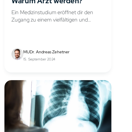
Warum Arzt werden?
Ein Medizinstudium eröffnet dir den
Zugang zu einem vielfältigen und
erfüllenden Beruf. Als Ärztin oder Arzt
trägst du Verantwortung und hilfst
täglich deinen Patienten. Der Weg
dorthin ist allerdings anspruchsvoll....
MUDr. Andreas Zehetner
15. September 2024