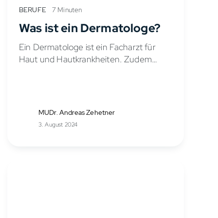
BERUFE
7 Minuten
Was ist ein Dermatologe?
Ein Dermatologe ist ein Facharzt für
Haut und Hautkrankheiten. Zudem
umfasst dieses Fachgebiet auch die
Behandlung von Schleimhäuten und
der Hautanhangsorgane, wozu
insbesondere Nägel und Haare
MUDr. Andreas Zehetner
gehören. Geschlechtskrankheiten,
3. August 2024
welche die...