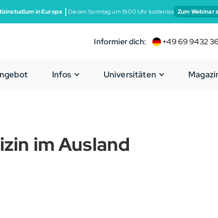
izinstudium in Europa
Diesen Sonntag um 19:00 Uhr kostenlos
Zum Webinar 
Informier dich:
+49 69 9432 3
ngebot
Infos
Universitäten
Magazi
izin im Ausland