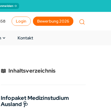
anmelden
658
Login
Bewerbung 2026
n
Kontakt
📖
Inhaltsverzeichnis
Infopaket Medizinstudium
Ausland 🩺