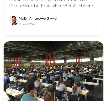
Deutschland ist die staatliche Berufserlaubnis,
bekannt als Approbation, unerlässlich, um als
Arzt tätig zu sein. Dieser Artikel klärt über die
MUDr. Amandeep Grewal
genaue Bedeutung der Approbation auf...
16. April 2024