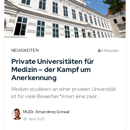
NEUIGKEITEN
4 Minuten
Private Universitäten für
Medizin – der Kampf um
Anerkennung
Medizin studieren an einer privaten Universität
ist für viele Bewerber*innen eine zwar
kostspielige, aber attraktive und einfachere
Alternative zum harten Auswahlverfahren der
MUDr. Amandeep Grewal
staatlichen Unis im deutschsprachigen Raum.
26. April 2023
Doch nach und...