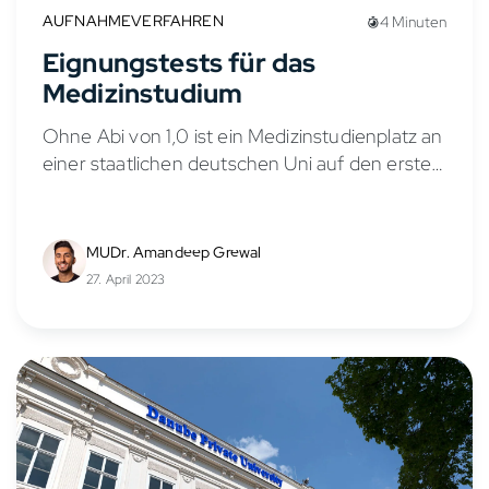
AUFNAHMEVERFAHREN
4 Minuten
Eignungstests für das
Medizinstudium
Ohne Abi von 1,0 ist ein Medizinstudienplatz an
einer staatlichen deutschen Uni auf den ersten
Blick nur schwer erreichbar und der Weg
dorthin oft mit einigem zeitlichen Aufwand
verbunden. Neben...
MUDr. Amandeep Grewal
27. April 2023