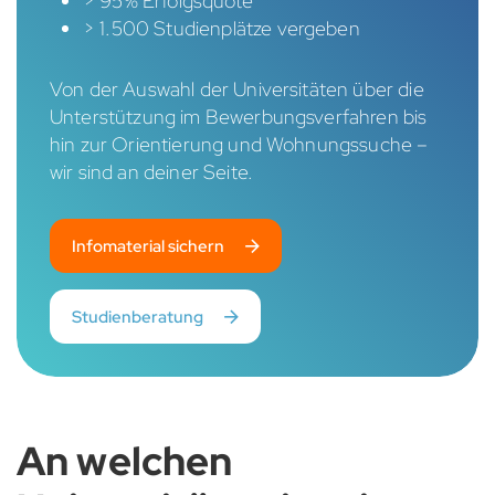
> 95% Erfolgsquote
> 1.500 Studienplätze vergeben
Von der Auswahl der Universitäten über die
Unterstützung im Bewerbungsverfahren bis
hin zur Orientierung und Wohnungssuche –
wir sind an deiner Seite.
Infomaterial sichern
Studienberatung
An welchen