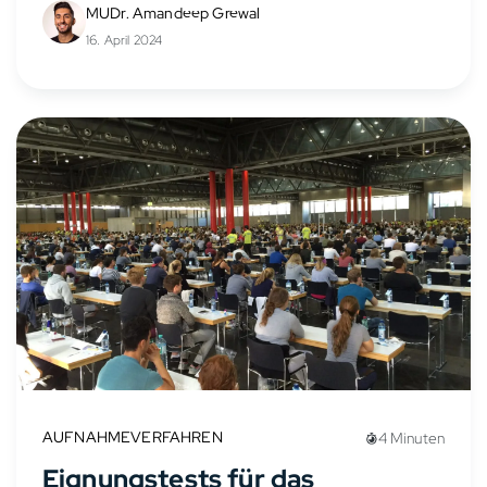
Arzt tätig zu sein. Dieser Artikel klärt über die
MUDr. Amandeep Grewal
genaue Bedeutung der Approbation auf...
16. April 2024
AUFNAHMEVERFAHREN
4 Minuten
Eignungstests für das