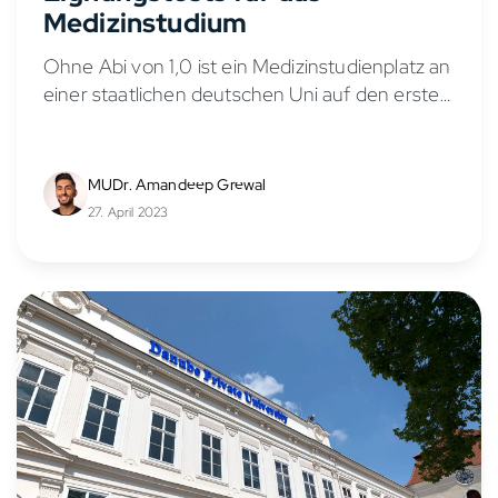
Medizinstudium
Ohne Abi von 1,0 ist ein Medizinstudienplatz an
einer staatlichen deutschen Uni auf den ersten
Blick nur schwer erreichbar und der Weg
dorthin oft mit einigem zeitlichen Aufwand
verbunden. Neben...
MUDr. Amandeep Grewal
27. April 2023