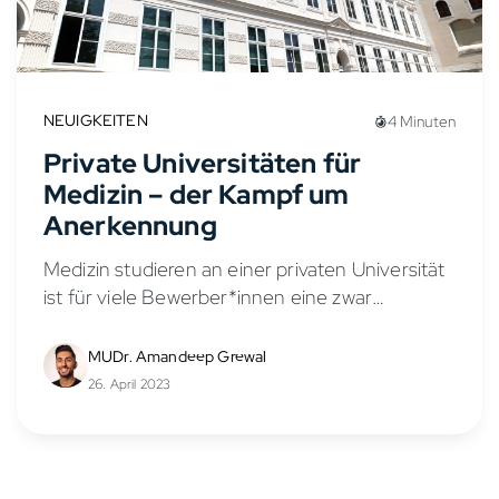
NEUIGKEITEN
4 Minuten
Private Universitäten für
Medizin – der Kampf um
Anerkennung
Medizin studieren an einer privaten Universität
ist für viele Bewerber*innen eine zwar
kostspielige, aber attraktive und einfachere
Alternative zum harten Auswahlverfahren der
MUDr. Amandeep Grewal
staatlichen Unis im deutschsprachigen Raum.
26. April 2023
Doch nach und...