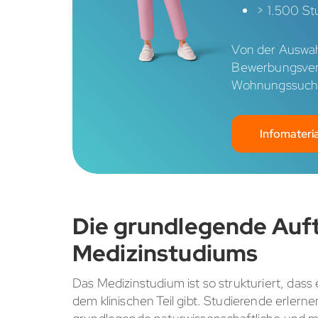
> 1.500 St
Von der Auswah
Bewerbungsverf
Wohnungssuche 
Infomateria
Die grundlegende Auft
Medizinstudiums
Das Medizinstudium ist so strukturiert, das
dem klinischen Teil gibt. Studierende erler