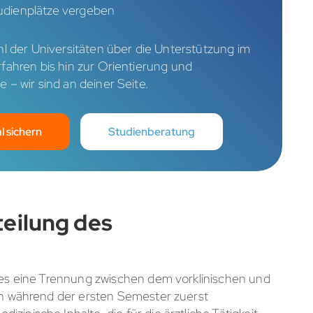
udienplätze vergeben
l der Universitäten über die Unterstützung im
ahren bis hin zur Orientierung und
– wir sind an deiner Seite.
l sichern
Studienberatung
eilung des
s es eine Trennung zwischen dem vorklinischen und
nen während der ersten Semester zuerst