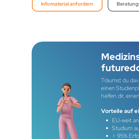
Infomaterial anfordern
Beratung
Medizin
futured
Träumst du dav
einen Studienpl
helfen dir, ein
Vorteile auf e
EU-weit an
Studium au
> 95% Erfo