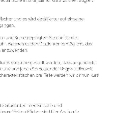
inische Inhalte, die für die ärztliche Tätigkeit
cher und es wird detaillierter auf einzelne
gangen.
gen und Kurse geprägten Abschnitte des
Jahr, welches es den Studenten ermöglicht, das
nen anzuwenden.
ums soll sichergestellt werden, dass angehende
t sind und jedes Semester der Regelstudienzeit
harakteristischen drei Teile werden wir dir nun kurz
 die Studenten medizinische und
angreichsten Fächer sind hier Anatomie,