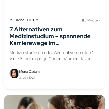
MEDIZINSTUDIUM
8 Minuten
7 Alternativen zum
Medizinstudium – spannende
Karrierewege im
Gesundheitswesen
Medizin studieren oder Alternativen prüfen?
Viele Schulabgänger*innen träumen davon,
Ärztin oder Arzt zu werden. Doch nicht jeder
kann oder möchte ein langes, anspruchsvolles
Mona Qadam
und NC-beschränktes Medizinstudium
3. Juni 2024
absolvieren. Der Numerus Clausus und...