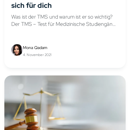
sich für dich
Was ist der TMS und warum ist er so wichtig?
Der TMS – Test für Medizinische Studiengänge
– ist heute eines der entscheidendsten
Auswahlkriterien für ein Medizinstudium in
Deutschland. Der TMS...
Mona Qadam
4. November 2021