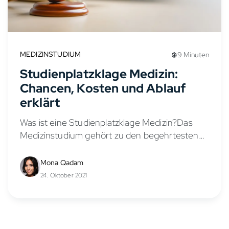
MEDIZINSTUDIUM
9 Minuten
Studienplatzklage Medizin:
Chancen, Kosten und Ablauf
erklärt
Was ist eine Studienplatzklage Medizin?Das
Medizinstudium gehört zu den begehrtesten
Studiengängen Deutschlands – jedes Jahr
bewerben sich Zehntausende mit ihren
Mona Qadam
Bewerbungen um einen Platz, aber nur ein
24. Oktober 2021
Bruchteil erhält einen...