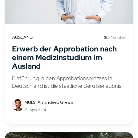
AUSLAND
3 Minuten
Erwerb der Approbation nach
einem Medizinstudium im
Ausland
Einführung in den Approbationsprozess In
Deutschland ist die staatliche Berufserlaubnis,
bekannt als Approbation, unerlässlich, um als
Arzt tätig zu sein. Dieser Artikel klärt über die
MUDr. Amandeep Grewal
genaue Bedeutung der Approbation auf...
16. April 2024