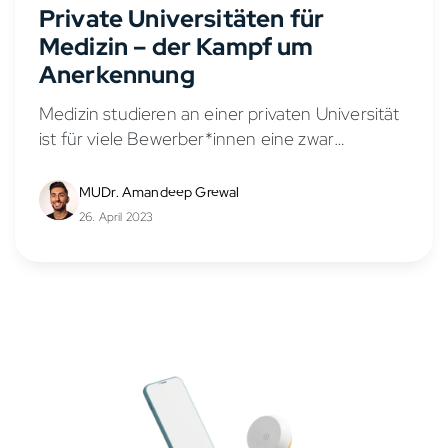
Private Universitäten für
Medizin – der Kampf um
Anerkennung
Medizin studieren an einer privaten Universität
ist für viele Bewerber*innen eine zwar
kostspielige, aber attraktive und einfachere
Alternative zum harten Auswahlverfahren der
MUDr. Amandeep Grewal
staatlichen Unis im deutschsprachigen Raum.
26. April 2023
Doch nach und...