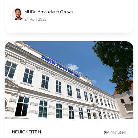
dorthin oft mit einigem zeitlichen Aufwand
verbunden. Neben...
MUDr. Amandeep Grewal
27. April 2023
NEUIGKEITEN
4 Minuten