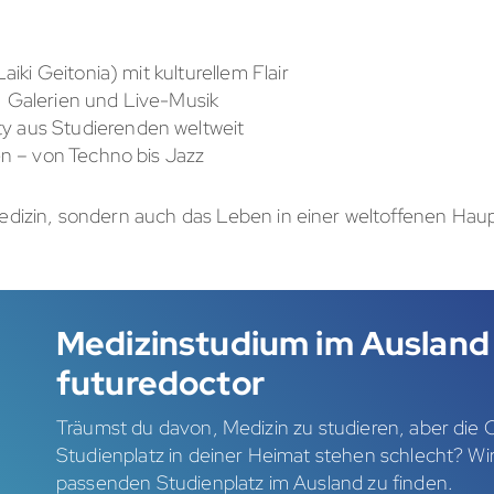
aiki Geitonia) mit kulturellem Flair
 Galerien und Live-Musik
 aus Studierenden weltweit
en – von Techno bis Jazz
Medizin, sondern auch das Leben in einer weltoffenen Hau
Medizinstudium im Ausland
futuredoctor
Träumst du davon, Medizin zu studieren, aber die
Studienplatz in deiner Heimat stehen schlecht? Wir 
passenden Studienplatz im Ausland zu finden.