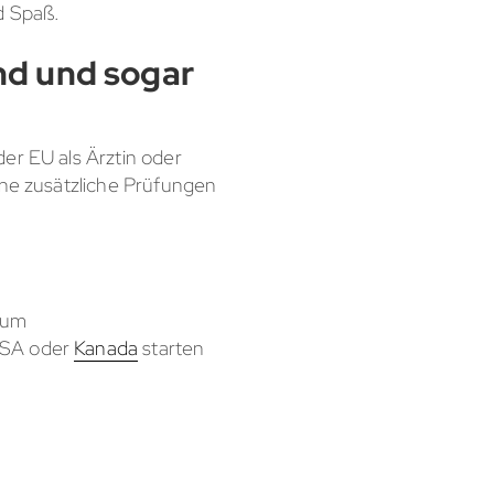
d Spaß.
nd und sogar
er EU als Ärztin oder
hne zusätzliche Prüfungen
dium
 USA oder
Kanada
starten