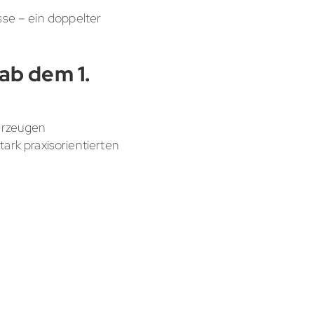
sse – ein doppelter
ab dem 1.
berzeugen
rk praxisorientierten