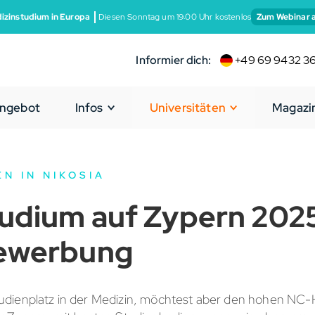
izinstudium in Europa
Diesen Sonntag um 19:00 Uhr kostenlos
Zum Webinar 
Informier dich:
+49 69 9432 3
ngebot
Infos
Universitäten
Magazi
EN IN NIKOSIA
udium auf Zypern 2025 
Bewerbung
udienplatz in der Medizin, möchtest aber den hohen NC-