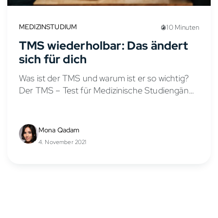
MEDIZINSTUDIUM
10 Minuten
TMS wiederholbar: Das ändert
sich für dich
Was ist der TMS und warum ist er so wichtig?
Der TMS – Test für Medizinische Studiengänge
– ist heute eines der entscheidendsten
Auswahlkriterien für ein Medizinstudium in
Deutschland. Der TMS...
Mona Qadam
4. November 2021