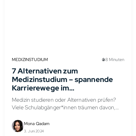
MEDIZINSTUDIUM
8 Minuten
7 Alternativen zum
Medizinstudium – spannende
Karrierewege im
Gesundheitswesen
Medizin studieren oder Alternativen prüfen?
Viele Schulabgänger*innen träumen davon,
Ärztin oder Arzt zu werden. Doch nicht jeder
kann oder möchte ein langes, anspruchsvolles
Mona Qadam
und NC-beschränktes Medizinstudium
3. Juni 2024