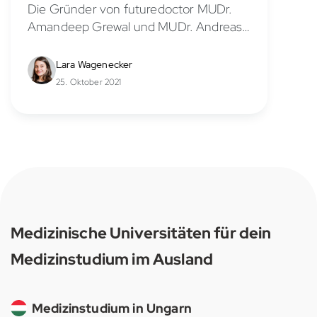
Die Gründer von futuredoctor MUDr.
Amandeep Grewal und MUDr. Andreas
Zehetner haben bereits hunderten von
Student*innen einen Traum erfüllen
Lara Wagenecker
können. Nachdem sie einst selbst
25. Oktober 2021
Medizinstudenten im Ausland waren,
können sie...
Medizinische Universitäten für dein
Medizinstudium im Ausland
Medizinstudium in Ungarn