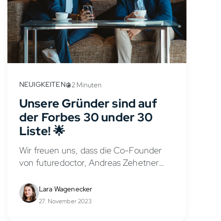
NEUIGKEITEN
2 Minuten
Unsere Gründer sind auf
der Forbes 30 under 30
Liste! 🌟
Wir freuen uns, dass die Co-Founder
von futuredoctor, Andreas Zehetner
und Amandeep Grewal, auf der
diesjährigen Forbes 30 Under 30 Liste
Lara Wagenecker
vertreten sind!
27. November 2023