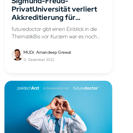
Sigmund-Freud-
PrivatUniversität verliert
Akkreditierung für
Masterstudiengang
futuredoctor gibt einen Einblick in die
Medizin
ThematikBis vor Kurzem war es noch
möglich, an der Sigmund-Freud-
PrivatUniversität in Wien Medizin zu
MUDr. Amandeep Grewal
studieren und den Traum vom Beruf als
12. Dezember 2022
Ärztin oder Arzt...