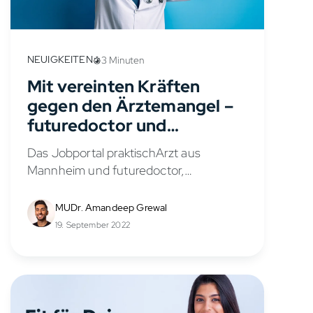
NEUIGKEITEN
3 Minuten
Mit vereinten Kräften
gegen den Ärztemangel –
futuredoctor und
praktischArzt arbeiten
Das Jobportal praktischArzt aus
künftig zusammen
Mannheim und futuredoctor,
eine Studienplatzvermittlung für
angehende Medizinstudierende im
MUDr. Amandeep Grewal
europäischen Ausland, haben zum
19. September 2022
01.08.2022 eine Kooperation
geschlossen.Durch die Kooperation
zwischen futuredoctor und dem
erfolgreichen Jobportal für
Mediziner:innen praktischArzt sollen...