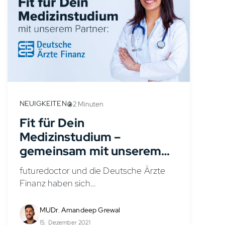
NEUIGKEITEN
2 Minuten
Fit für Dein
Medizinstudium –
gemeinsam mit unserem
Kooperationspartner
futuredoctor und die Deutsche Ärzte
Finanz haben sich
zusammengeschlossen um Dich optimal
auf deiner Reise ins Medizinstudium und
MUDr. Amandeep Grewal
auch während des Medizinstudiums zu
15. Dezember 2021