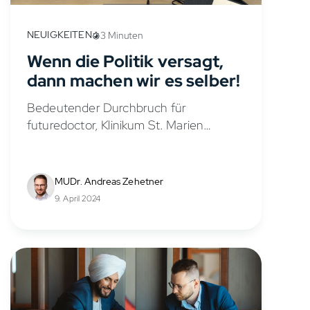
NEUIGKEITEN
3 Minuten
Wenn die Politik versagt,
dann machen wir es selber!
Bedeutender Durchbruch für
futuredoctor, Klinikum St. Marien
Amberg und Karlsuniversität in Pilsen
Nach intensiver Planung über mehr als
ein halbes Jahr ist unser Vorhaben nun
MUDr. Andreas Zehetner
endlich Wirklichkeit geworden. Ab
9. April 2024
sofort...