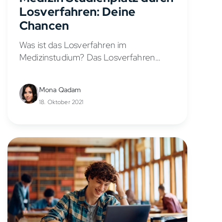
Losverfahren: Deine
Chancen
Was ist das Losverfahren im
Medizinstudium? Das Losverfahren
Medizin ist ein alternativer und oft
unterschätzter Weg, um einen
Mona Qadam
Studienplatz zu erhalten – selbst wenn
18. Oktober 2021
du keinen perfekten NC hast. Es...