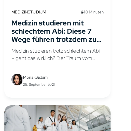
MEDIZINSTUDIUM
10 Minuten
Medizin studieren mit
schlechtem Abi: Diese 7
Wege führen trotzdem zum
Ziel
Medizin studieren trotz schlechtem Abi
– geht das wirklich? Der Traum vom
Medizinstudium scheitert für viele
scheinbar an einem einzigen
Mona Qadam
Buchstaben: dem NC (Numerus
26. September 2021
Clausus). Doch die gute Nachricht
lautet:...