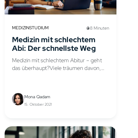
MEDIZINSTUDIUM
8 Minuten
Medizin mit schlechtem
Abi: Der schnellste Weg
Medizin mit schlechtem Abitur – geht
das überhaupt?Viele träumen davon,
Ärztin oder Arzt zu werden, scheitern
aber scheinbar an einer Zahl: dem
Numerus Clausus (NC). In Deutschland
Mona Qadam
ist das Medizinstudium...
15. Oktober 2021