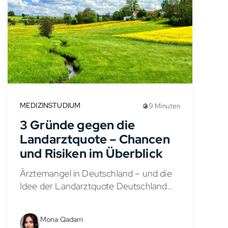
MEDIZINSTUDIUM
9 Minuten
3 Gründe gegen die
Landarztquote – Chancen
und Risiken im Überblick
Ärztemangel in Deutschland – und die
Idee der Landarztquote Deutschland
kämpft seit Jahren mit einem
wachsenden Ärztemangel – besonders
Mona Qadam
in ländlichen Regionen. Ein zentrales