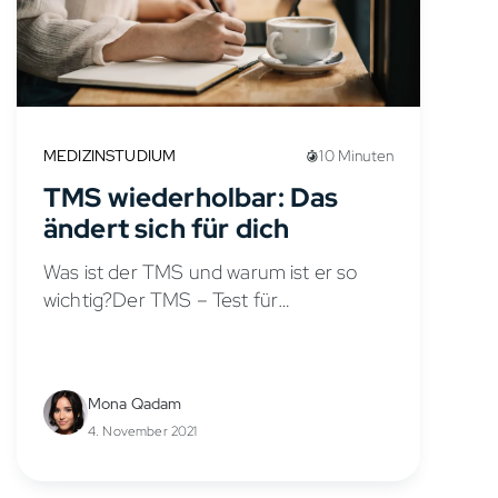
MEDIZINSTUDIUM
10 Minuten
TMS wiederholbar: Das
ändert sich für dich
Was ist der TMS und warum ist er so
wichtig?Der TMS – Test für
Medizinische Studiengänge – ist heute
eines der entscheidendsten
Auswahlkriterien für ein Medizinstudium
Mona Qadam
in Deutschland. Der TMS...
4. November 2021