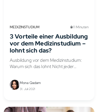
MEDIZINSTUDIUM
11 Minuten
3 Vorteile einer Ausbildung
vor dem Medizinstudium –
lohnt sich das?
Ausbildung vor dem Medizinstudium:
Warum sich das lohnt Nicht jeder
bekommt direkt nach dem Abitur einen
Platz im Medizinstudium. Vielleicht hat
Mona Qadam
der Numerus Clausus (NC) nicht
31. Juli 2021
gereicht, vielleicht möchtest du...