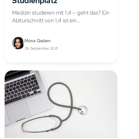
Studienplatz
Medizin studieren mit 1,4 – geht das? Ein
Abiturschnitt von 1,4 ist ein
hervorragendes Ergebnis und zeugt von
konstant hoher Leistung über Jahre
Mona Qadam
hinweg. Dennoch fragen sich viele
29. September 2021
Abiturientinnen und...