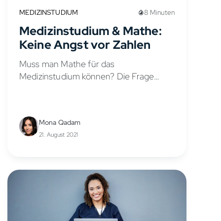
MEDIZINSTUDIUM
8 Minuten
Medizinstudium & Mathe:
Keine Angst vor Zahlen
Muss man Mathe für das
Medizinstudium können? Die Frage
taucht immer wieder auf: „Braucht man
Mathe im Medizinstudium?“Viele
angehende Studierende fürchten, dass
Mona Qadam
Mathematik zur größten Hürde wird –
21. August 2021
ähnlich wie...