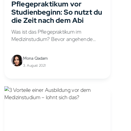
Pflegepraktikum vor
Studienbeginn: So nutzt du
die Zeit nach dem Abi
Was ist das Pflegepraktikum im
Medizinstudium? Bevor angehende
Ärztinnen und Ärzte ihr erstes
Staatsexamen (Physikum) ablegen
Mona Qadam
dürfen, müssen sie ein dreimonatiges
3. August 2021
Pflegepraktikum absolvieren. Das
Pflegepraktikum ist ein wichtiger
Bestandteil der...