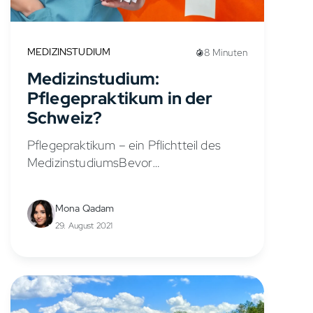
MEDIZINSTUDIUM
8 Minuten
Medizinstudium:
Pflegepraktikum in der
Schweiz?
Pflegepraktikum – ein Pflichtteil des
MedizinstudiumsBevor
Medizinstudenten und
Medizinstudierende ihr erstes
Mona Qadam
Staatsexamen (das sogenannte
29. August 2021
Physikum) ablegen dürfen, müssen sie
ein Pflegepraktikum über insgesamt drei
Monate absolvieren.Dieses Praktikum
soll ein grundlegendes...