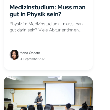
Medizinstudium: Muss man
gut in Physik sein?
Physik im Medizinstudium – muss man
gut darin sein? Viele Abiturientinnen
und Abiturienten haben Respekt vor
dem Medizinstudium – und das aus
gutem Grund. Es gilt als einer der
Mona Qadam
anspruchsvollsten...
14. September 2021