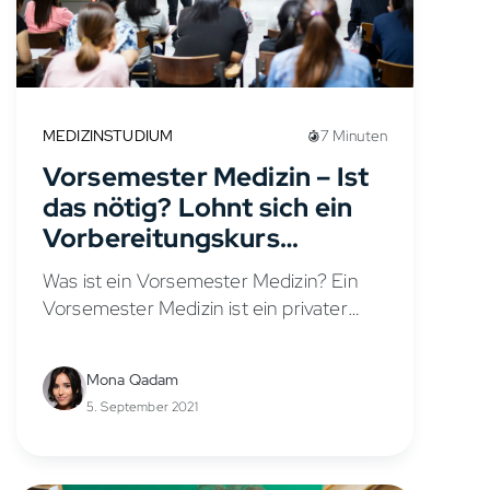
MEDIZINSTUDIUM
7 Minuten
Vorsemester Medizin – Ist
das nötig? Lohnt sich ein
Vorbereitungskurs
wirklich?
Was ist ein Vorsemester Medizin? Ein
Vorsemester Medizin ist ein privater
Vorbereitungskurs, der angehende
Medizinstudierende, darunter viele
Mona Qadam
Abiturienten, auf das Studium
5. September 2021
vorbereitet. Ziel ist es, die
Anforderungen des Medizinstudiums
besser...