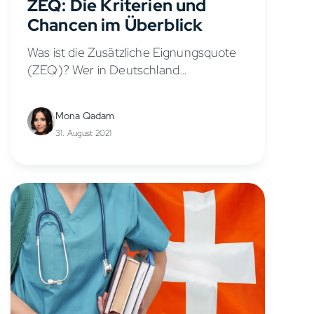
ZEQ: Die Kriterien und
Chancen im Überblick
Was ist die Zusätzliche Eignungsquote
(ZEQ)? Wer in Deutschland
Humanmedizin studieren möchte, muss
durch ein bundesweit einheitliches
Mona Qadam
Auswahlverfahren. Dieses Verfahren
31. August 2021
wird über die Plattform
hochschulstart.de koordiniert und
besteht aus drei...