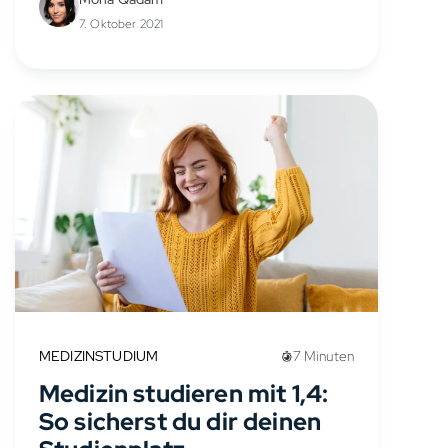
sich für Medizin entscheidet, wählt
7. Oktober 2021
einen Weg voller Herausforderungen,
aber auch voller Chancen. Von
Anfang...
MEDIZINSTUDIUM
7 Minuten
Medizin studieren mit 1,4:
So sicherst du dir deinen