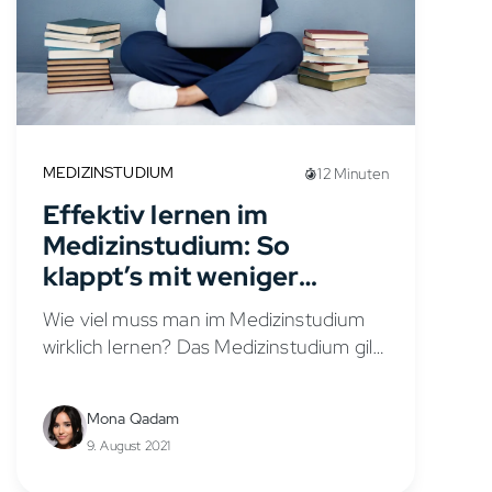
MEDIZINSTUDIUM
12 Minuten
Effektiv lernen im
Medizinstudium: So
klappt’s mit weniger
Aufwand
Wie viel muss man im Medizinstudium
wirklich lernen? Das Medizinstudium gilt
als eines der anspruchsvollsten
Studiengänge überhaupt. Viele
Mona Qadam
Abiturientinnen und Abiturienten haben
9. August 2021
daher Respekt vor der Menge an Stoff
–...