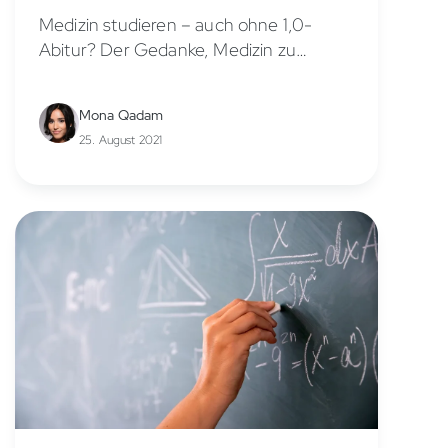
Medizin studieren – auch ohne 1,0-
Abitur? Der Gedanke, Medizin zu
studieren, weckt bei vielen Schülern
große Begeisterung – und ebenso
Mona Qadam
große Sorgen: „Reicht mein Abi-
25. August 2021
Schnitt?“ oder „Habe ich überhaupt
eine...