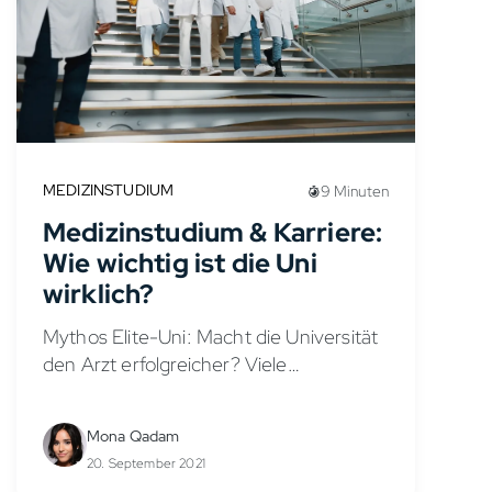
MEDIZINSTUDIUM
9 Minuten
Medizinstudium & Karriere:
Wie wichtig ist die Uni
wirklich?
Mythos Elite-Uni: Macht die Universität
den Arzt erfolgreicher? Viele
angehende Medizinstudierende fragen
sich, ob der Studienort ihre
Mona Qadam
Karrierechancen beeinflusst. Namen
20. September 2021
wie Heidelberg, Charité Berlin, LMU