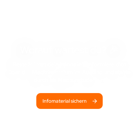
STARTSCHUSS
Worauf wartest du? 🎉
Bestelle jetzt dein Infopaket, informiere dich
über das
Medizinstudium im Ausland
und starte
durch als Medizinstudent:in!
Infomaterial sichern