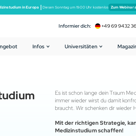
izinstudium in Europa
Diesen Sonntag um 19:00 Uhr kostenlos
Zum Webinar 
Informier dich:
+49 69 9432 3
ngebot
Infos
Universitäten
Magazi
tudium
Es ist schon lange dein Traum Med
immer wieder wirst du damit konfro
braucht. Wir schenken dir wieder
Mit der richtigen Strategie, ka
Medizinstudium schaffen!